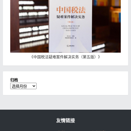
《
中国税法疑难案件解决实务（第五版）
》
归档
归
档
友情链接