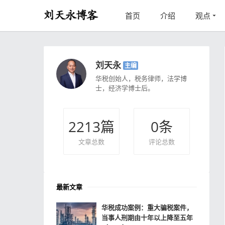
首页
介绍
观点
刘天永
主编
华税创始人，税务律师，法学博
士，经济学博士后。
2213
篇
0
条
文章总数
评论总数
最新文章
华税成功案例：重大骗税案件，
当事人刑期由十年以上降至五年