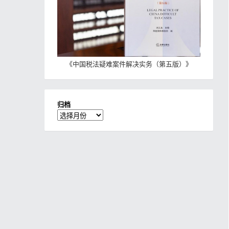
《
中国税法疑难案件解决实务（第五版）
》
归档
归
档