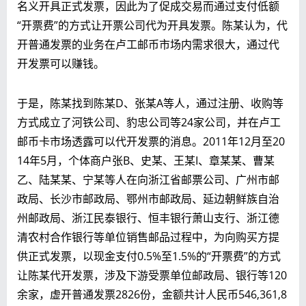
名义开具正式发票，因此为了促成交易而通过支付低额
“开票费”的方式让开票公司代为开具发票。陈某认为，代
开普通发票的业务在卢工邮币市场内需求很大，通过代
开发票可以赚钱。
于是，陈某找到陈某D、张某A等人，通过注册、收购等
方式成立了河铁公司、豹忠公司等24家公司，并在卢工
邮币卡市场透露可以代开发票的消息。2011年12月至20
14年5月，个体商户张B、史某、王某I、章某某、曹某
乙、陆某某、宁某等人在向浙江省邮票公司、广州市邮
政局、长沙市邮政局、鄂州市邮政局、延边朝鲜族自治
州邮政局、浙江民泰银行、恒丰银行萧山支行、浙江德
清农村合作银行等单位销售邮品过程中，为向购买方提
供正式发票，以现金支付0.5%至1.5%的“开票费”的方式
让陈某代开发票，涉及下游受票单位邮政局、银行等120
余家，虚开普通发票2826份，金额共计人民币546,361,8