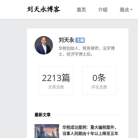
首页
介绍
观点
刘天永
主编
华税创始人，税务律师，法学博
士，经济学博士后。
2213
篇
0
条
文章总数
评论总数
最新文章
华税成功案例：重大骗税案件，
当事人刑期由十年以上降至五年