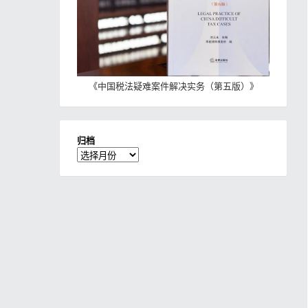
《
中国税法疑难案件解决实务（第五版）
》
归档
归
档