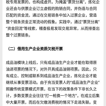
税专用发票的，也构成虚开。为掩盖“票货分离”，炼化企
业还会与供票企业订立虚假的购销合同，并伪造与合同
匹配的资金流，通过在交易链条中加入过票企业，营造
整个链条资金正常流动的假象。实践中，通过“票货分离”
“资金回流”等线索，稽查极易发现交易异常，从而排查出
整个过票链条。
（二）借用生产企业资质欠税开票
成品油模块上线后，只有成品油生产企业才能在取得原
油进项票的情况下，对外开具成品油销项票。因此，只
有成立、控制或联系到成品油生产企业，炼化企业才能
继续从事变票活动。由于充当变票人的“成品油生产企业”
照搬传统变票模式开票，在当下的政策条件下非长久之
计，多数变票企业往往“打一枪换一个地方”，在成立后集
中大量开票，而后在欠缴消费税的情况下走逃失联。变