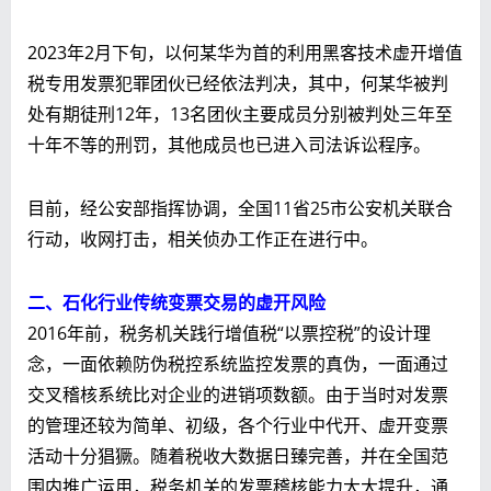
2023年2月下旬，以何某华为首的利用黑客技术虚开增值
税专用发票犯罪团伙已经依法判决，其中，何某华被判
处有期徒刑12年，13名团伙主要成员分别被判处三年至
十年不等的刑罚，其他成员也已进入司法诉讼程序。
目前，经公安部指挥协调，全国11省25市公安机关联合
行动，收网打击，相关侦办工作正在进行中。
二、石化行业传统变票交易的虚开风险
2016年前，税务机关践行增值税“以票控税”的设计理
念，一面依赖防伪税控系统监控发票的真伪，一面通过
交叉稽核系统比对企业的进销项数额。由于当时对发票
的管理还较为简单、初级，各个行业中代开、虚开变票
活动十分猖獗。随着税收大数据日臻完善，并在全国范
围内推广运用，税务机关的发票稽核能力大大提升，通