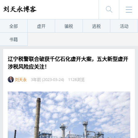
全部
虚开
骗税
逃税
活动
书籍
辽宁税警联合破获千亿石化虚开大案，五大新型虚开
涉税风险应关注！
刘天永
3年前 (2023-03-24)
1128浏览