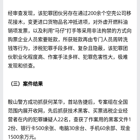
经审查发现，该犯罪团伙另存在通过200余个空壳公司移
花接木，变更进口货物品名冲抵进项，对外虚开燃料油
销项发票，以及利用“马仔”打手等采用非法拘禁的方式向
购票企业人员索要赃款，所获赃款再由专门人员周转洗
钱等行为，涉税犯罪手段多样、复杂且隐蔽，该犯罪团
伙职业化程度高、作案手法多样、犯罪危害性大，极难
发现和侦查。
（三）案件结果
鞍山警方成功抓获何某华，首站告捷后，专案组在全国
范围内展开收网，先后抓获技术黑客、买票逃税企业经
营者在内的犯罪嫌疑人22名，查获了作案用的黑客文件1
2份、银行卡500余张、电脑30余台、手机60余部、现金
1500余万元。