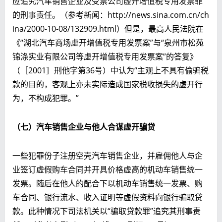
应追究汽车销售企业及受票公司虚开增值税专用发票罪
的刑事责任。（参考新闻：http://news.sina.com.cn/ch
ina/2000-10-08/132909.html）但是，最高人民法院在
《“湖北汽车商场虚开增值税专用发票案”与“泉州市松苑
锦涤实业有限公司等虚开增值税专用发票案”的答复》
（［2001］刑他字第36号）中认为“主观上不具有偷骗税
款的目的，客观上亦未实际造成国家税收损失的虚开行
为，不构成犯罪。”
（七）汽车销售企业与他人合谋虚开骗贷
一些犯罪份子注册空壳汽车销售企业，并雇佣他人与企
业签订虚假购车合同并开具价格虚高的机动车销售统一
发票。随后在他人的配合下以机动车销售统一发票、购
车合同、银行流水、收入证明等虚假资料向银行骗取贷
款。此种情况下司法机关以“骗取贷款罪”追究其刑事责