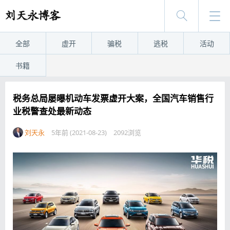
全部
虚开
骗税
逃税
活动
书籍
税务总局屡曝机动车发票虚开大案，全国汽车销售行
业税警查处最新动态
刘天永
5年前 (2021-08-23)
2092浏览