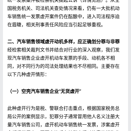
国税务机关、司法机关查处情况来看，仍有一大批机动
车销售统一发票虚开案件仍在酝酿中，进入司法程序迫
在眉睫，相关刑事责任风险应当引起足够重视。
二、汽车销售领域虚开动机多样，应正确划分罪与非罪
经检索相关裁判文书并结合对行业的深入观察，我们发
现汽车销售企业虚开机动车发票的手段、动机各不相
同，对不同行为的司法处理结果也不尽相同。主要存在
以下几种虚开情形：
（一）空壳汽车销售企业“无货虚开”
此种虚开行为是税、警联合打击重点，根据国家税务总
局公开的案例显示，犯罪分子通常冒用他人名义注册大
量汽车销售公司，虚开机动车销售统一发票，涉案虚开