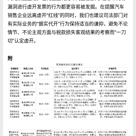
漏洞进行虚开发票的行为都更容易被发掘。在提醒汽车
销售企业远离虚开“红线”的同时，我们也建议司法部门对
有实际业务的“据实代开”行为保持适当的谦抑，避免不论
情节、不论主观方面与税款损失客观结果的考察而“一刀
切”认定虚开。
附