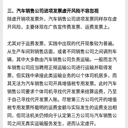
三、汽车销售公司进项发票虚开风险不容忽视
除虚开销项发票外，汽车销售公司进项发票同样存在虚
开风险，主要体现在广告宣传费发票、运费发票上。
尤其对于运费发票，实践中出现的代开现象较为普遍。
从生产车间到销售店面，或者不同销售公司之间调剂车
辆，其中大多数由汽车销售公司负责运输。一般而言汽
车销售公司应当聘用正规运输公司进行运输并取得发
票，但实践中承接此类运输业务的以个体司机居多，而
其无法为汽车销售公司开具增值税专用发票。此时汽车
销售公司要求个体司机寻找代开发票来结算运费，乃至
于自己寻找代开发票入账。尽管第三方公司代开的增值
税专用发票所载明的运费金额与实际发生的运费支出相
同，但司法机关仍倾向于认定第三方公司与汽车销售公
司之间无真实运输服务发生，进而认定虚开。