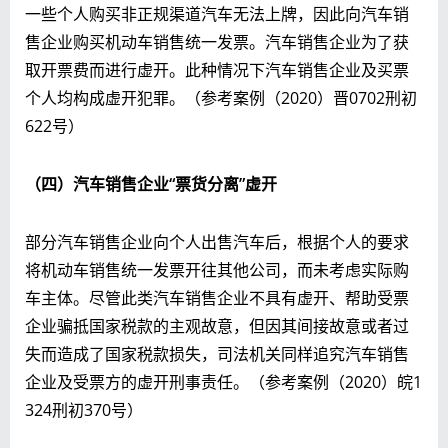
一些个人购买非正规渠道汽车无法上牌，因此向汽车销
售企业购买机动车销售统一发票。汽车销售企业为了获
取开票费而进行虚开。此种情况下汽车销售企业及买票
个人均构成虚开犯罪。（参考案例（2020）晋0702刑初
622号）
（四）
汽车销售企业“票货分离”虚开
部分汽车销售企业向个人出售汽车后，根据个人的要求
将机动车销售统一发票开往其他公司，而未考虑实际购
车主体。尽管此类汽车销售企业不具有虚开、帮助受票
企业骗抵国家税款的主观故意，但因其间接故意或者过
失而造成了国家税款损失，司法机关同样追究汽车销售
企业及受票方的虚开刑事责任。（参考案例（2020）皖1
324刑初370号）