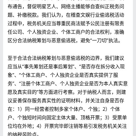
布通告，督促明星艺人、网络主播能够自查纠正税务问
题、补缴税款。我们认为，在稽查文娱行业偷逃税活动
过程中，税务机关应当尊重民商法赋予公民注册有限责
任公司、个人独资企业、个体工商户的合法权利，准确
区分合法纳税筹划与恶意偷逃税，避免“一刀切”执法。
至于合法合法纳税筹划与恶意偷逃税的边界，我们建议
应当从“事先筹划还是事后筹划”、“是否存在拆分收入现
象”、“个体工商户、个人独资企业是否真实提供了服
务”、“注册个体工商户、个人独资企业是否为本人真实意
愿及真实目的”等方面进行考察。对于纳税人而言，则建
议妥善保存服务真实性的证明材料，并关注自身是否存
在：1）同一经营者控制多家个体户、个独；2）个体
户、个独短时间向固定主体大量、顶格开票；3）受票单
位均在外地；4）开票完毕即注销等易引发税务机关关注
的纳税风险点。