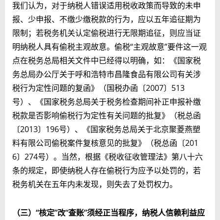
我们认为，对于纳税人错误适用税收政策而导致的未申
报、少申报、不缴少缴税款的行为，应以五年追征期为
限制；若税务机关认定偷税进行无限期追征，则应当证
明纳税人具有偷税主观故意。偷税“主观故意”要件这一观
点在税务总局相关文件中已经得以明确，如：《国家税
务总局办公厅关于呼和浩特市昌隆食品有限公司有关涉
税行为定性问题的复函》（国税办函〔2007〕513
号）、《国家税务总局关于税务检查期间补正申报补缴
税款是否影响偷税行为定性有关问题的批复》（税总函
〔2013〕196号）、《国家税务总局关于北京聚菱燕塑
料有限公司偷税案件复核意见的批复》（税总函〔201
6〕274号）。当然，根据《税收征收管理法》第八十六
条的规定，即使纳税人存在偷税行为应予以处罚的，若
税务机关在五年内未发现，则失去了处罚权力。
（三）“核定”改“查账”须经正当程序，纳税人信赖利益应