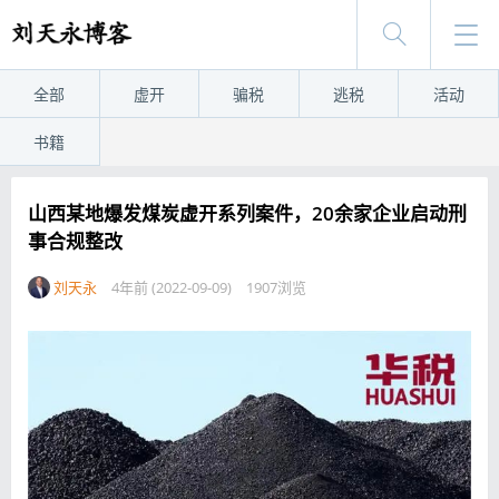
全部
虚开
骗税
逃税
活动
书籍
山西某地爆发煤炭虚开系列案件，20余家企业启动刑
事合规整改
刘天永
4年前 (2022-09-09)
1907浏览