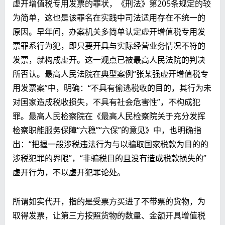
虚开增值税专用发票的罪状，《刑法》第205条规定的较
为简单，这也是该罪名在实践中司法适用存在不统一的
原因。早年间，办案机关多简单认定虚开增值税专用发
票罪系行为犯，即只要开具与实际经营业务情况不符的
发票，就构成虚开。这一观点已被最高人民法院的判决
所否认。最高人民法院在典型案例“张某强虚开增值税专
用发票案”中，明确：“不具有偷逃税收的目的，其行为未
对国家造成税收损失，不具有社会危害性”，不构成犯
罪。最高人民检察院在《最高人民检察院关于充分发挥
检察职能服务保障“六稳”“六保”的意见》中，也明确指
出：“把握一般涉税违法行为与以骗取国家税款为目的的
涉税犯罪的界限”，“非骗税目的且没有造成税款损失的”
虚开行为，不以虚开犯罪论处。
所谓如实代开，指的是受票方买进了不带票的货物，为
取得发票，让第三方按照货物的数量、金额开具增值税