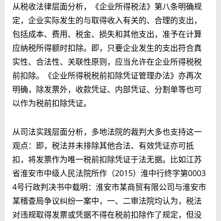
从税收法律层面分析，《企业所得税法》第八条明确规
定，企业实际发生的与取得收入有关的、合理的支出，
包括成本、费用、税金、损失和其他支出，准予在计算
应纳税所得额时扣除。即，只要企业发生的支出符合真
实性、合法性、关联性原则，应当允许在企业所得税税
前扣除。《企业所得税税前扣除凭证管理办法》亦再次
明确，除发票外，收款凭证、内部凭证、分割单等也可
以作为税前扣除凭证。
从司法实践层面分析，多地法院的裁判大多也支持这一
观点：即，税法并未排除其他合法、有效凭证亦可抵
扣，将发票作为唯一税前扣除凭证于法无据。比如江苏
省淮安市中级人民法院所作（2015）淮中行终字第0003
4号行政判决书中载明：淮安市某商贸有限公司与淮安市
某稽查局争议纠纷一案中，一、二审法院均认为，税法
对违规取得发票或凭据不得在税前扣除作了规定，但没