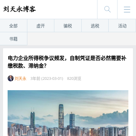
全部
虚开
骗税
逃税
活动
书籍
电力企业所得税争议频发，自制凭证是否必然需要补
缴税款、滞纳金？
刘天永
3年前 (2023-03-01)
820浏览