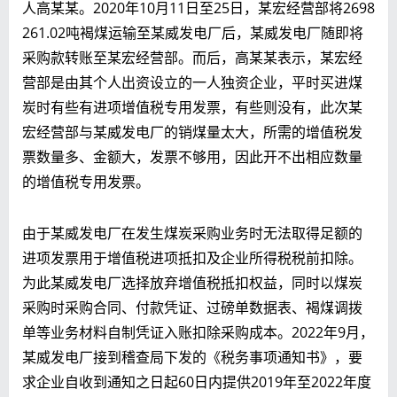
人高某某。2020年10月11日至25日，某宏经营部将2698
261.02吨褐煤运输至某威发电厂后，某威发电厂随即将
采购款转账至某宏经营部。而后，高某某表示，某宏经
营部是由其个人出资设立的一人独资企业，平时买进煤
炭时有些有进项增值税专用发票，有些则没有，此次某
宏经营部与某威发电厂的销煤量太大，所需的增值税发
票数量多、金额大，发票不够用，因此开不出相应数量
的增值税专用发票。
由于某威发电厂在发生煤炭采购业务时无法取得足额的
进项发票用于增值税进项抵扣及企业所得税税前扣除。
为此某威发电厂选择放弃增值税抵扣权益，同时以煤炭
采购时采购合同、付款凭证、过磅单数据表、褐煤调拨
单等业务材料自制凭证入账扣除采购成本。2022年9月，
某威发电厂接到稽查局下发的《税务事项通知书》，要
求企业自收到通知之日起60日内提供2019年至2022年度