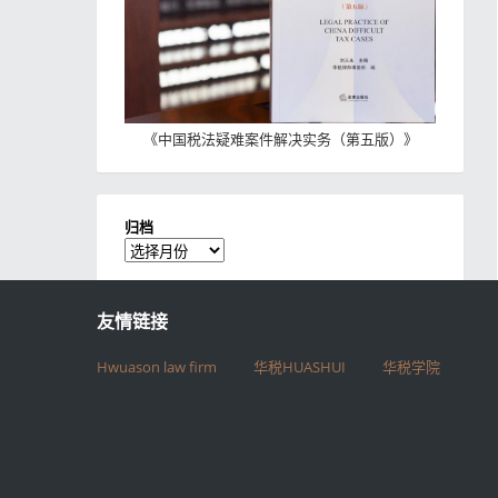
《
中国税法疑难案件解决实务（第五版）
》
归档
归
档
友情链接
Hwuason law firm
华税HUASHUI
华税学院