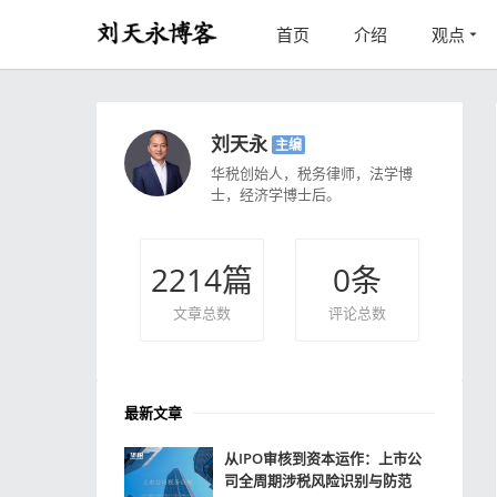
首页
介绍
观点
刘天永
主编
华税创始人，税务律师，法学博
士，经济学博士后。
2214
篇
0
条
文章总数
评论总数
最新文章
从IPO审核到资本运作：上市公
司全周期涉税风险识别与防范