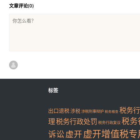
文章评论(
0
)
标签
税务行
出口退税
涉税
涉税刑事辩护
税务稽查
税务
理
税务行政处罚
税务行政复议
虚开增值税专
虚开
诉讼