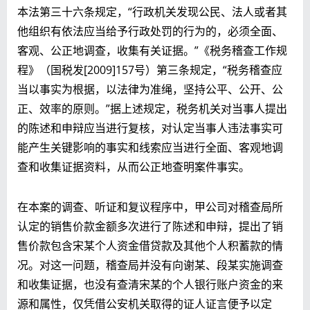
本法第三十六条规定，“行政机关发现公民、法人或者其
他组织有依法应当给予行政处罚的行为的，必须全面、
客观、公正地调查，收集有关证据。”《税务稽查工作规
程》（国税发[2009]157号）第三条规定，“税务稽查应
当以事实为根据，以法律为准绳，坚持公平、公开、公
正、效率的原则。”据上述规定，税务机关对当事人提出
的陈述和申辩应当进行复核，对认定当事人违法事实可
能产生关键影响的事实和线索应当进行全面、客观地调
查和收集证据资料，从而公正地查明案件事实。
在本案的调查、听证和复议程序中，甲公司对稽查局所
认定的销售价款金额多次进行了陈述和申辩，提出了销
售价款包含宋某个人资金借贷款及其他个人积蓄款的情
况。对这一问题，稽查局并没有向谢某、段某实施调查
和收集证据，也没有查清宋某的个人银行账户资金的来
源和属性，仅凭借公安机关取得的证人证言便予以定