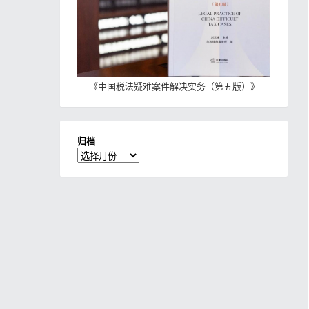
《
中国税法疑难案件解决实务（第五版）
》
归档
归
档