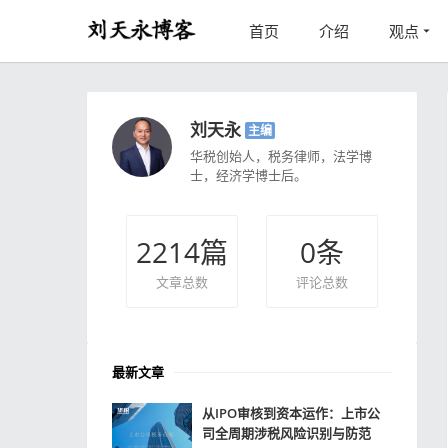
首页
介绍
观点
刘天永
主编
华税创始人，税务律师，法学博
士，经济学博士后。
2214
篇
0
条
文章总数
评论总数
最新文章
从IPO审核到资本运作：上市公
司全周期涉税风险识别与防范