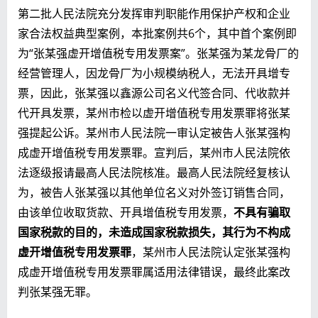
第二批人民法院充分发挥审判职能作用保护产权和企业
家合法权益典型案例，本批案例共6个，其中首个案例即
为“张某强虚开增值税专用发票案”。张某强为某龙骨厂的
经营管理人，因龙骨厂为小规模纳税人，无法开具增专
票，因此，张某强以鑫源公司名义代签合同、代收款并
代开具发票，某州市检以虚开增值税专用发票罪将张某
强提起公诉。某州市人民法院一审认定被告人张某强构
成虚开增值税专用发票罪。宣判后，某州市人民法院依
法逐级报请最高人民法院核准。最高人民法院经复核认
为，被告人张某强以其他单位名义对外签订销售合同，
由该单位收取货款、开具增值税专用发票，
不具有骗取
国家税款的目的，未造成国家税款损失，其行为不构成
虚开增值税专用发票罪
，某州市人民法院认定张某强构
成虚开增值税专用发票罪属适用法律错误，最终此案改
判张某强无罪。