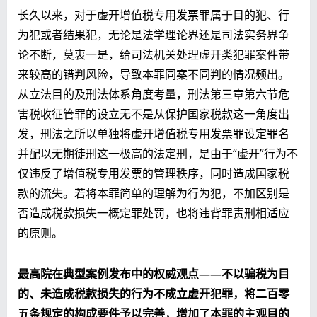
长久以来，对于虚开增值税专用发票罪属于目的犯、行
为犯或者结果犯，无论是法学理论界还是司法实务界争
论不断，莫衷一是，给司法机关处理虚开类犯罪案件带
来较高的错判风险，导致本罪同案不同判的情况频出。
从立法目的及刑法体系角度考量，刑法第三章第六节危
害税收征管罪的设立无不是从保护国家税款这一角度出
发，刑法之所以单独将虚开增值税专用发票罪设定罪名
并配以无期徒刑这一极高的法定刑，是由于“虚开”行为不
仅违反了增值税专用发票的管理秩序，同时造成国家税
款的流失。若将本罪简单的理解为行为犯，不加区别是
否造成税款损失一概定罪处罚，也将违背罪责刑相适应
的原则。
最高院在典型案例发布中的权威观点——不以骗税为目
的、未造成税款损失的行为不成立虚开犯罪，将二百零
五条规定的构成要件予以完善，增加了本罪的主观目的