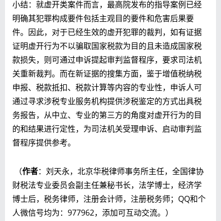
小结：就虚开类案件而言，最高院发布的指导案例已经
明确其犯罪构成要件包括主观目的要件和危害后果要
件。因此，对于已经生效的虚开犯罪的裁判，如有证据
证明虚开行为不以骗取国家税款为目的且未造成国家税
款损失，则可通过申诉提起审判监督程序，要求司法机
关重新裁判。而在新证据的搜集方面，鉴于增值税纳税
申报、税款抵扣、税款计算等内容的专业性，申诉人可
通过寻求涉税专业服务机构提供涉税鉴定的方式出具税
务报告，从中立、专业的第三方的角度对虚开行为的目
的和结果进行定性，为司法机关受理申诉、启动审判监
督程序提供参考。
（
作者
：刘天永，北京华税律师事务所主任，全国律协
财税法专业委员会副主任兼秘书长，法学博士，经济学
博士后，税务律师，注册会计师，注册税务师；QQ和个
人微信号均为：977962，添加可互动交流。）