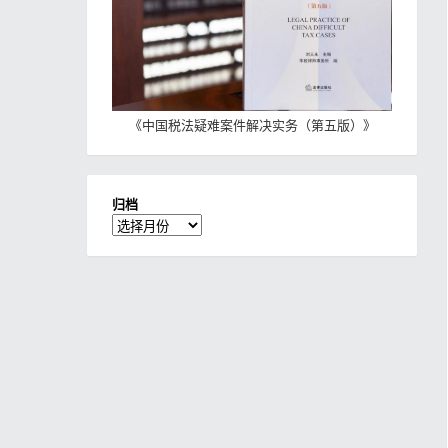
《
中国税法疑难案件解决实务（第五版）
》
归档
归
档