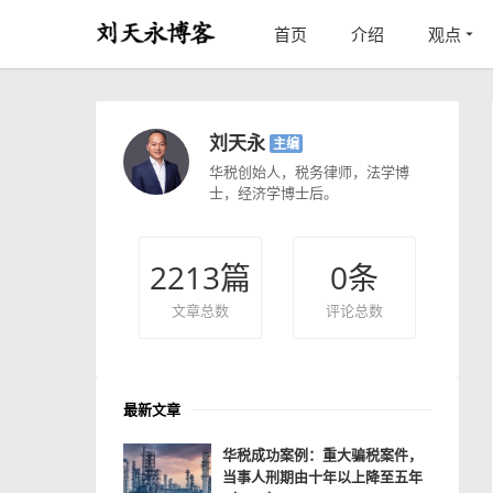
首页
介绍
观点
刘天永
主编
华税创始人，税务律师，法学博
士，经济学博士后。
2213
篇
0
条
文章总数
评论总数
最新文章
华税成功案例：重大骗税案件，
当事人刑期由十年以上降至五年