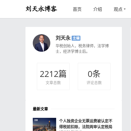
首页
介绍
观点
刘天永
主编
华税创始人，税务律师，法学博
士，经济学博士后。
2212
篇
0
条
文章总数
评论总数
最新文章
个人独资企业无票运费被认定不
得税前扣除，法院两审认定税局