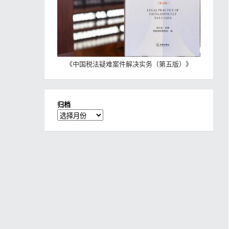
《
中国税法疑难案件解决实务（第五版）
》
归档
归
档