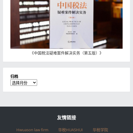
《
中国税法疑难案件解决实务（第五版）
》
归档
归
档
友情链接
Hwuason law firm
华税HUASHUI
华税学院