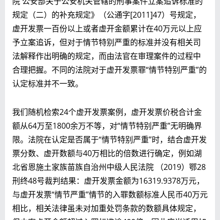
院 公安部关于公安机关管辖的刑事案件立案追诉标准的
规定（二）的补充规定》（公通字[2011]47）号规定，
虚开发票一百份以上或者虚开金额累计在40万元以上应
予立案追诉，但对于情节特别严重的标准并没有相关司
法解释作出明确的规定，而由法官在审理案件的过程中
合理把握。不同的法院对于虚开发票罪“情节特别严重”的
认定标准并不一致。
我们随机检索24个虚开发票案例，虚开发票价税合计金
额从64万至1800余万不等，对“情节特别严重”无明确界
限。法院在认定是否属于“情节特别严重”时，结合虚开发
票分数、虚开数额与40万相比的倍数进行确定，例如湖
北省恩施土家族苗族自治州中级人民法院 （2019）鄂28
刑终48号裁判结果：虚开发票金额为16319.9378万元，
与虚开发票“情节严重”情节的入罪数额标准人民币40万元
相比，
相关法律虽未对加重处罚条款的数额具体规定，