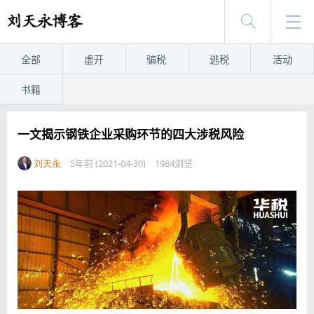
全部
虚开
骗税
逃税
活动
书籍
一文揭示钢铁企业采购环节的四大涉税风险
刘天永
5年前 (2021-04-30)
1984浏览