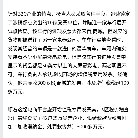
针对B2C企业的特点，检查人员采取各种手段，迅速锁定
了涉税疑点突出的10家受票单位，并瞄准一家车行展开
试点检查。该车行的进项发票大都来自J商城，但对应的
货物却被送往了另一家电器公司。在车行实地查看时，
发现其经营的车辆是一款进口的豪华房车，车厢内确实
安装着不少小屏幕液晶彩电。但是该车行的进项发票中
显示的货品都是50英寸以上的大屏幕彩电，两者明显不
符。车行负责人承认虚收J商场的增值税专用发票。经确
认，他共虚收300多份J商城的发票，涉及增值税税额100
多万元。
顺着这起电商平台虚开增值税专用发票案，X区税务稽查
部门最终查实了42户恶意受票企业，追缴税款及税费附
加、加收滞纳金、处罚款等共计3000多万元。