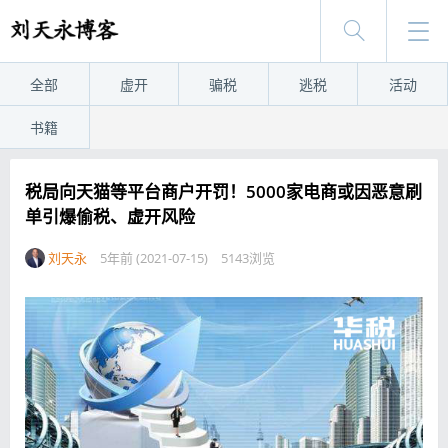
全部
虚开
骗税
逃税
活动
书籍
税局向天猫等平台商户开罚！5000家电商或因恶意刷
单引爆偷税、虚开风险
刘天永
5年前 (2021-07-15)
5143浏览