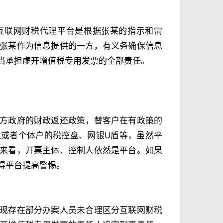
互联网财税代理平台是根据张某的指示和需
张某作为信息提供的一方，有义务确保信息
当承担虚开增值税专用发票的全部责任。
方政府的财政返还政策，替客户在有政策的
或者个体户的税控盘、网银U盾等，虽然平
来看，开票主体、控制人依然是平台。如果
得平台提高警惕。
现存在部分办案人员未合理区分互联网财税