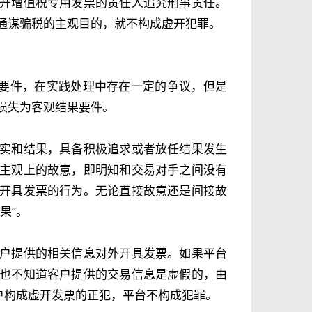
开增值税专用发票的责任人追究刑事责任。
通谋骗税的主观目的，就不构成虚开犯罪。
成要件，在实践处理中存在一定的争议，但是
损失为客观结果要件。
实和结果，具备积极追求或者放任结果发生
主观上的故意，即明知和交易对手之间没有
开具发票的行为。无论直接故意还是间接故
果”。
户提供的相关信息对外开具发票。如果平台
也不知道客户提供的交易信息是虚假的，由
户构成虚开发票的正犯，平台不构成犯罪。