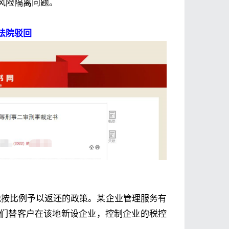
风险隔离问题。
法院驳回
税按比例予以返还的政策。某企业管理服务有
们替客户在该地新设企业，控制企业的税控