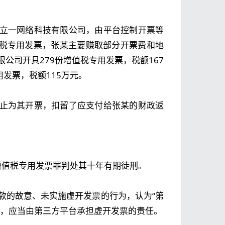
设立一网络科技有限公司，由平台控制开票等
增值税专用发票，张某主要赚取部分开票费和地
公司开具279份增值税专用发票，税额167
发票，税额115万元。
停止为其开票，扣留了应支付给张某的财政返
开增值税专用发票罪判处其十年有期徒刑。
款的故意、未实施虚开发票的行为，认为“第
”，应当由第三方平台承担虚开发票的责任。