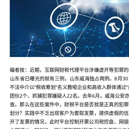
编者按：近期，互联网财税代理平台涉嫌虚开等犯罪的
山东省已曝光的就有三例，山东威海独占两例。8月3
不法中介以“税收筹划”名义教唆企业和高收入群体通过
团伙2个、抓捕犯罪嫌疑人22名。去年6月，威海公安
查。那么在这些案件中，财税平台是否就是正真的犯罪
划分？实践中不乏出现客户为套取发票，提供虚假的信
开了发票的情况，此时平台控制开票公司税控盘、网银