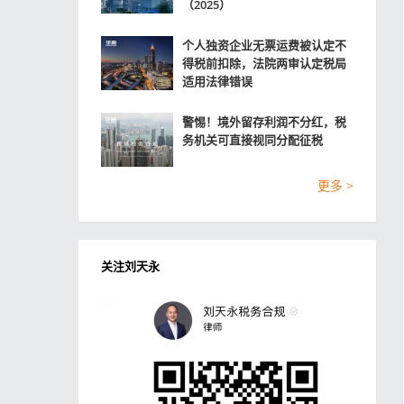
（2025）
个人独资企业无票运费被认定不
得税前扣除，法院两审认定税局
适用法律错误
警惕！境外留存利润不分红，税
务机关可直接视同分配征税
更多 >
关注刘天永