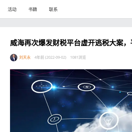
活动
书籍
联系
威海再次爆发财税平台虚开逃税大案，
刘天永
4年前 (2022-09-02)
1081浏览