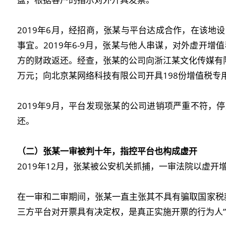
2019年6月，经招商，张某与平台达成合作，在该地
事宜。2019年6-9月，张某与他人串谋，对外虚开
方的财政返还。经查，张某的公司向浙江某文化传媒有限
万元；向北京某网络科技有限公司开具198份增值税专用
2019年9月，平台发现张某的公司进销项严重不符，
还。
（二）张某一审被判十年，指控平台也构成虚开
2019年12月，张某被公安机关抓捕，一审法院以虚
在一审和二审期间，张某一直主张其不具有骗取国家税
三方平台对开票具有决定权，是真正实施开票的行为人