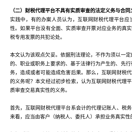
（二）财税代理平台不具有实质审查的法定义务与合同
实践中，有的办案人员认为，互联网财税代理平台应
性。如果平台没有全面、实质审查开票对应业务的真实
税专用发票的共犯论处。
本文认为该观点欠妥。依据刑法理论，不作为须以一定
的、职业或职务上要求的、基于法律行为产生的、先行
务，造成或者可能造成危害后果。那么，互联网财税代
的义务呢？本文经过初步检索，认为互联网财税代理平
质审查交易真实性的义务。
首先，互联网财税代理平台系会计的代理记账人、税务
来看，应当由客户（纳税人、委托人）承担业务真实性