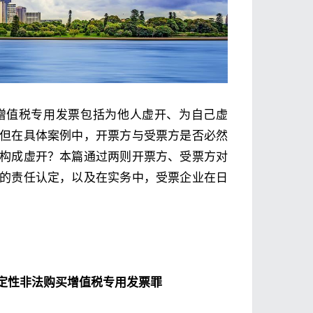
增值税专用发票包括为他人虚开、为自己虚
但在具体案例中，开票方与受票方是否必然
构成虚开？本篇通过两则开票方、受票方对
的责任认定，以及在实务中，受票企业在日
定性非法购买增值税专用发票罪