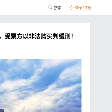
搜索
登录/注册
，受票方以非法购买判缓刑！