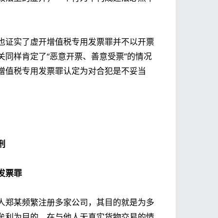
。
也证实了虚开增值税专用发票罪并不以开票
同样肯定了“恶意开票、善意受票”的情况
增值税专用发票罪认定为对合犯是不妥当
刑
发票罪
人郑某频繁注册多家公司，其目的就是为多
牟利为目的，在与他人无真实货物交易的情