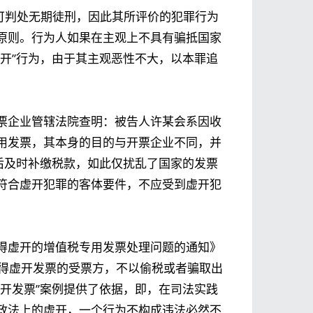
可判处无期徒刑，因此其所评价的犯罪行为
原则。行为人如果在主观上不具有骗抵国家
开”行为，由于其主观恶性不大，以本罪追
票企业管辖法院查明：被告人许某会系因收
用发票，其本身的目的与开票企业不同，并
后及时补缴税款，如此仅扰乱了国家的发票
符合虚开犯罪的客体要件，不应受到虚开犯
得虚开的增值税专用发票处理问题的通知》
意取得虚开发票的受票方，不以偷税或者骗取出
开发票”案例提供了依据，即，在司法实践
政法上的虚开，一个行为不构成违法必然不