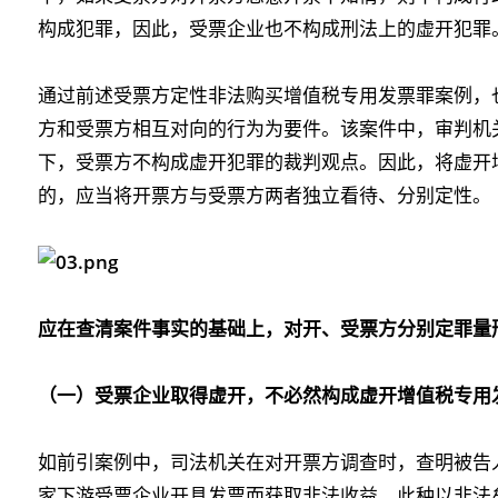
构成犯罪，因此，受票企业也不构成刑法上的虚开犯罪
通过前述受票方定性非法购买增值税专用发票罪案例，
方和受票方相互对向的行为为要件。该案件中，审判机关
下，受票方不构成虚开犯罪的裁判观点。因此，将虚开
的，应当将开票方与受票方两者独立看待、分别定性。
应在查清案件事实的基础上，
对开、受票方
分别
定罪量
（一）受票企业取得虚开，不必然构成虚开增值税专用
如前引案例中，司法机关在对开票方调查时，查明被告
家下游受票企业开具发票而获取非法收益，此种以非法