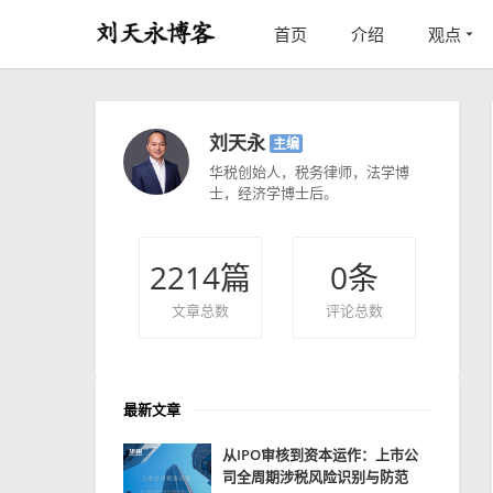
首页
介绍
观点
刘天永
主编
华税创始人，税务律师，法学博
士，经济学博士后。
2214
篇
0
条
文章总数
评论总数
最新文章
从IPO审核到资本运作：上市公
司全周期涉税风险识别与防范