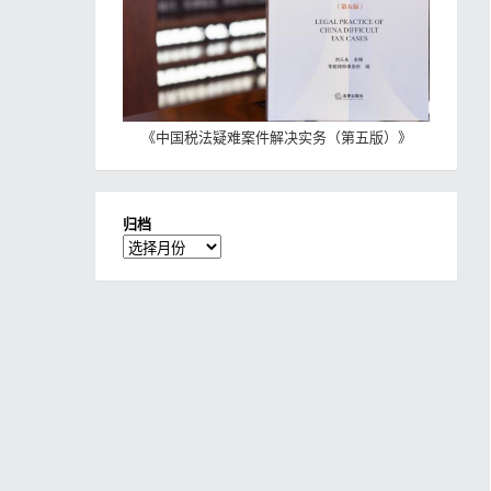
《
中国税法疑难案件解决实务（第五版）
》
归档
归
档