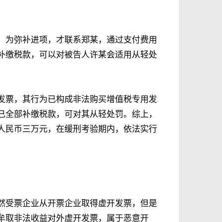
，为弥补进项，才联系郑某，通过支付费用
补缴税款，可以对被告人许某会适用从轻处
发票，其行为已构成非法购买增值税专用发
已全部补缴税款，可对其从轻处罚。综上，
人民币三万元，在缓刑考验期内，依法实行
然受票企业从开票企业取得虚开发票，但是
牟取非法收益对外虚开发票，属于恶意开