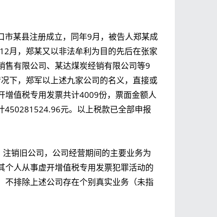
家口市某县注册成立，同年9月，被告人郑某成
4年12月，郑某又以非法牟利为目的先后在张家
销售有限公司、某达煤炭经销有限公司等9
务的情况下，郑军以上述九家公司的名义，直接或
增值税专用发票共计4009份，票面金额人
合计450281524.96元。以上税款已全部申报
司、注销旧公司，公司经营期间的主要业务为
其个人从事虚开增值税专用发票犯罪活动的
，不排除上述公司存在个别真实业务（未指