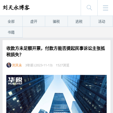
全部
虚开
骗税
逃税
活动
书籍
收款方未足额开票，付款方能否提起民事诉讼主张抵
税损失？
刘天永
3年前 (2023-11-13)
1527浏览