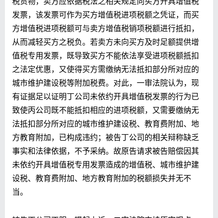
税货物，卖方应依据税法之相关规定向买方开具增值税
发票，该发票可作为买方增值税进项税额之凭证，而买
方增值税进项税额可与卖方增值税销项税额进行抵扣，
从而减轻买方之税负。若卖方未向买方及时足额提供增
值税专用发票，既导致买方不能依法享受进项税额抵扣
之法定优惠，又使得买方需缴纳无法抵扣部分所对应的
城市维护建设税等附加税费。对此，一审法院认为，现
有证据足以证明丁公司未依约开具增值税发票的行为已
致使丙公司既不能抵扣相应的进项税额，又需要缴纳无
法抵扣部分所对应的城市维护建设税、教育费附加、地
方教育附加，已构成违约；被告丁公司的相关辩称缺乏
事实和法律依据，不予采纳。故原告请求被告赔偿因其
未依约开具增值税专用发票造成的增值税、城市维护建
设税、教育费附加、地方教育附加的税额损失并无不
当。