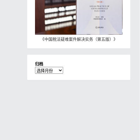
《
中国税法疑难案件解决实务（第五版）
》
归档
归
档