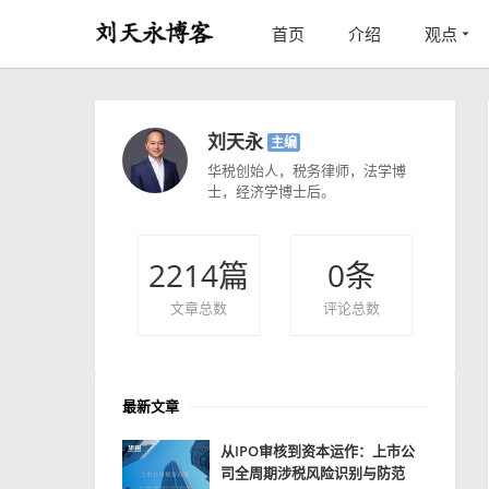
首页
介绍
观点
刘天永
主编
华税创始人，税务律师，法学博
士，经济学博士后。
2214
篇
0
条
文章总数
评论总数
最新文章
从IPO审核到资本运作：上市公
司全周期涉税风险识别与防范