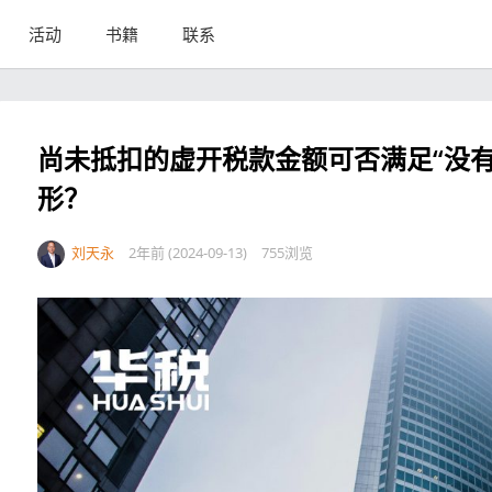
活动
书籍
联系
尚未抵扣的虚开税款金额可否满足“没
形？
刘天永
2年前 (2024-09-13)
755浏览