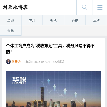
全部
虚开
骗税
逃税
活动
书籍
个体工商户成为“税收筹划”工具，税务风险不得不
防！
刘天永
1年前 (2025-05-07)
862浏览