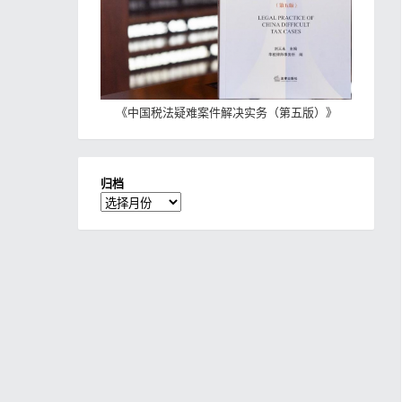
《
中国税法疑难案件解决实务（第五版）
》
归档
归
档