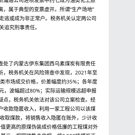
新瀚通公司进项发票中约七成为油类化工原
，属于典型的变票虚开。所谓“生产场地”
已走逃或成为非正常户。税务机关认定两公司
机关追究刑事责任。
查处了内蒙古伊东集团西乌素煤炭有限责任
，税务机关在风险筛查中发现，2021年至
同类市场成交价格，价差幅度约35%；各年度
元，波幅超过80%；实际运输规模远超申报
疑点，税务机关依法对该公司立案检查。经
户收款隐匿收入，利用一家工程公司以该煤
户收取煤款，将销售收入隐匿在账外，少计收
价值更高的原煤伪装成价格低廉的工程煤对外