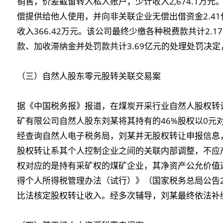
销售，价差截留转入私人账户，少计收入2,674.1万元
偿提供给他人使用，并向非关联企业无偿出借资金2.4
收入366.42万元。该公司最终少缴各种税费款共计2.
款、加收滞纳金并处罚款共计3.69亿元的处理处罚决定
（三）自然人股东零元股转关联交易案
据《中国税务报》报道，在煤炭开采行业自然人股权转
矿有限公司自然人股东刘某将其持有的46%股权以0元
经查询自然人电子税务局，刘某并无股权转让申报信息
股权转让系其个人控制企业之间的关联内部调整，不应
权对应的是持有采矿权的煤矿企业，其净资产公允价值
得个人所得税管理办法（试行）》（国家税务总局公告2
比法核定股权转让收入。经多次辅导，刘某最终依法补