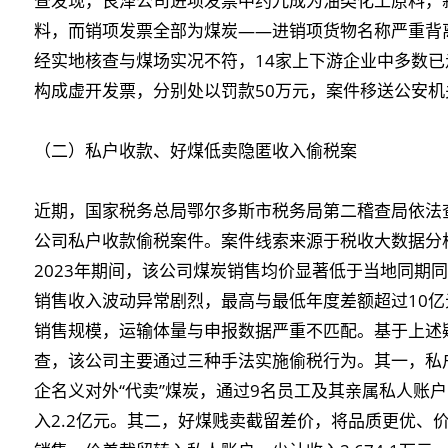
查发现，艮泽公司进项发票中约九成为油类化工原料，
料，而销项发票全部为煤炭——进销项货物名称严重背离
经实地核查与煤场实况不符，14家上下游企业中多数
构成虚开发票，分别处以罚款50万元，案件移送公安
（二）私户收款、好煤低卖隐匿收入偷税案
近期，国家税务总局鄂尔多斯市税务局第二稽查局依法
公司私户收款偷税案件。案件线索来源于税收大数据分析
2023年期间，该公司煤炭销售均价显著低于当地同期
销售收入波动异常剧烈，最高与最低年度差额超过10亿
销售规模，运输体量与申报数据严重不匹配。基于上述
查，该公司主要通过三种手法实施偷税行为。其一，私
企名义对外“代卖”煤炭，通过9名员工及其亲属私人账
入2.2亿元。其二，好煤贱卖截留差价，将品质更优、