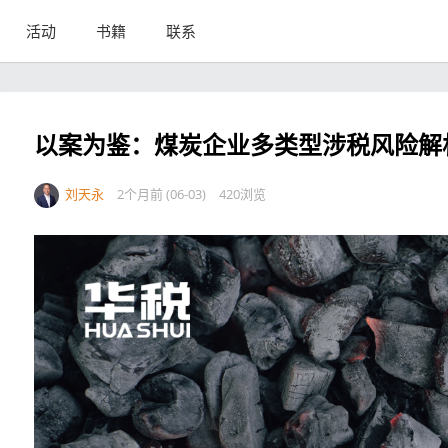
活动
书籍
联系
以案为鉴：煤炭企业多类型涉税风险解
刘天永
2个月前 (06-03)
420浏览