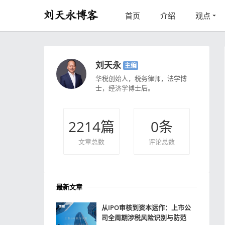
首页
介绍
观点
刘天永
主编
华税创始人，税务律师，法学博
士，经济学博士后。
2214
篇
0
条
文章总数
评论总数
最新文章
从IPO审核到资本运作：上市公
司全周期涉税风险识别与防范