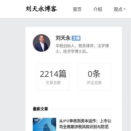
首页
介绍
观点
刘天永
主编
华税创始人，税务律师，法学博
士，经济学博士后。
2214
篇
0
条
文章总数
评论总数
最新文章
从IPO审核到资本运作：上市公
司全周期涉税风险识别与防范