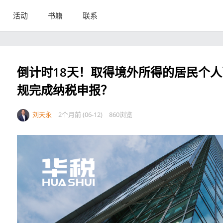
活动
书籍
联系
倒计时18天！取得境外所得的居民个
规完成纳税申报？
刘天永
2个月前 (06-12)
860浏览