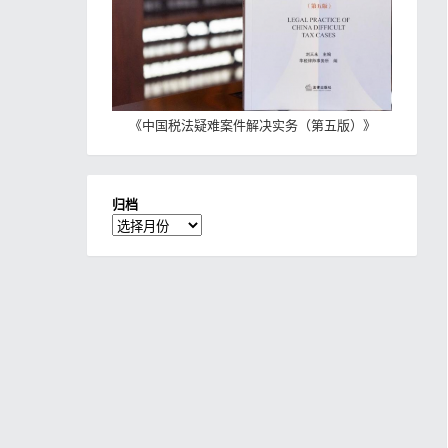
《
中国税法疑难案件解决实务（第五版）
》
归档
归
档