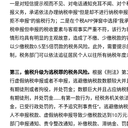
一是对短信提示视而不见、对电话通知充耳不闻、对个税
报义务，承诺依法办理纳税申报”但是却不进行纳税申报
拒不申报”的偷税行为；二是在个税APP弹窗中选择“我
税申报但申报的税收要素与客观事实严重不符，该行为将
情形均具有明显的主观故意，造成了不缴、少缴税款的
以少缴税款0.5至5倍罚款的税务风险。此外，需要提
制，税务部门可以依法追征居民个人以往所有纳税年度
第三，偷税升级为逃税罪的税务风险。
根据《刑法》第
行虚假纳税申报或者不申报，逃避缴纳税款数额较大并
有期徒刑或者拘役，并处罚金；数额巨大并且占应纳税
有期徒刑，并处罚金……有第一款行为，经税务机关依
金，已受行政处罚的，不予追究刑事责任”。逃避缴纳
人不申报税款、虚假纳税申报导致少缴税款达到10万元
部门申报通知、责令整改通知，补缴税款、滞纳金、罚