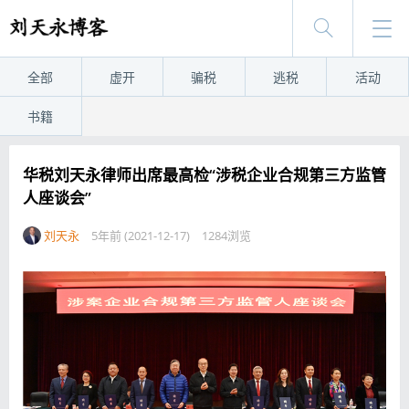
全部
虚开
骗税
逃税
活动
书籍
华税刘天永律师出席最高检“涉税企业合规第三方监管
人座谈会”
刘天永
5年前 (2021-12-17)
1284浏览